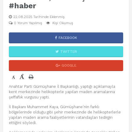
#haber
22.08.2025 Tarihinde Eklenmiş
0 Yorum Yapılmış
Kişi Okumuş
FACEBOOK
TWITTER
GOOGLE
+
-
Anahtar Parti Gümüşhane İl Başkanlığı, yaptığı açıklamayla
kent merkezinde helikopterle yapılan maden aramalarına
şeffaflık vurgusu yaptı.
İl Başkanı Muhammet Kaya, Gümüşhane’nin farklı
bölgelerinde olduğu gibi şehir merkezinde de helikopterlerle
yapılan maden arama faaliyetlerinin vatandaşları tedirgin
ettiğini söyledi.