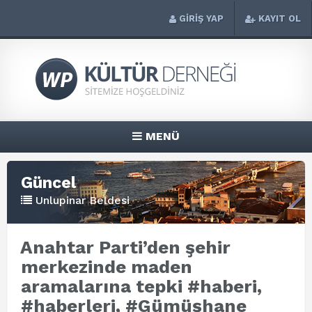
GİRİŞ YAP
KAYIT OL
MENÜ
Güncel
Unlupinar Beldesi
Anahtar Parti’den şehir
merkezinde maden
aramalarına tepki #haberi,
#haberleri, #Gümüşhane