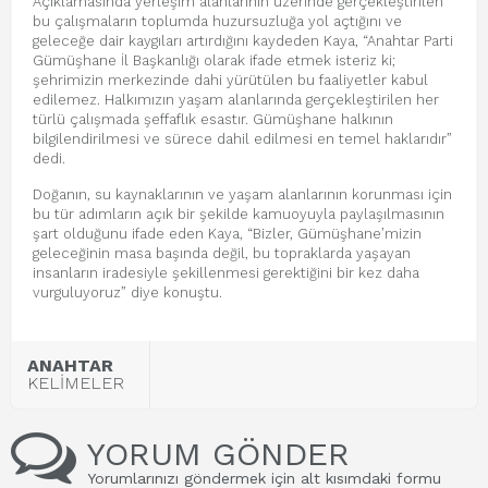
Açıklamasında yerleşim alanlarının üzerinde gerçekleştirilen
bu çalışmaların toplumda huzursuzluğa yol açtığını ve
geleceğe dair kaygıları artırdığını kaydeden Kaya, “Anahtar Parti
Gümüşhane İl Başkanlığı olarak ifade etmek isteriz ki;
şehrimizin merkezinde dahi yürütülen bu faaliyetler kabul
edilemez. Halkımızın yaşam alanlarında gerçekleştirilen her
türlü çalışmada şeffaflık esastır. Gümüşhane halkının
bilgilendirilmesi ve sürece dahil edilmesi en temel haklarıdır”
dedi.
Doğanın, su kaynaklarının ve yaşam alanlarının korunması için
bu tür adımların açık bir şekilde kamuoyuyla paylaşılmasının
şart olduğunu ifade eden Kaya, “Bizler, Gümüşhane’mizin
geleceğinin masa başında değil, bu topraklarda yaşayan
insanların iradesiyle şekillenmesi gerektiğini bir kez daha
vurguluyoruz” diye konuştu.
ANAHTAR
KELİMELER
YORUM GÖNDER
Yorumlarınızı göndermek için alt kısımdaki formu