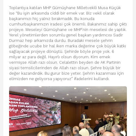
Toplantıya katılan MHP Gümüşhane Milletvekili Musa Küçük
ise “Bu işin arkasında ciddi bir emek var. Biz vekil olarak
başkanımızı hiç yalnız bırakmadık. Bu konuda
cumhurbaşkanımızın iradesi çok önemli. Bakanımız sahip çıktı
projeye. Meseleyi Gümüşhane ve MHP’nin meselesi de yaptık.
Yerel yönetimlerden sorumlu genel başkan yardımcısı Sadir
Durmaz hep arkamızda durdu. Buradaki mesele şehrin
göbeğinde ucube bir hal iken marka değerine çok büyük katkı
sağlayacak projeye dönüştü. Şehirde böyle proje yok. 6
milyar az para değil. Hayırlı olsun diyorum. Kim emek
vermişse Allah razı olsun. Celalettin beyden de AK Partinin
siyasi temsilcilerinden de Allah razı olsun. Şehre büyük bir
değer kazandırdık. Bu gurur bize yeter. Şehrin kazanması için
elimizden ne geliyorsa yapıyoruz” ifadelerini kullandı.