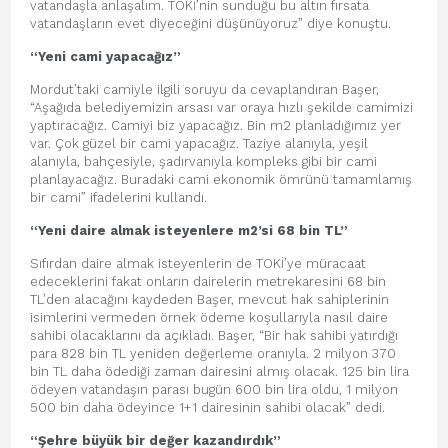
vatandaşla anlaşalım. TOKİ’nin sunduğu bu altın fırsata
vatandaşların evet diyeceğini düşünüyoruz” diye konuştu.
“Yeni cami yapacağız”
Mordut’taki camiyle ilgili soruyu da cevaplandıran Başer,
“Aşağıda belediyemizin arsası var oraya hızlı şekilde camimizi
yaptıracağız. Camiyi biz yapacağız. Bin m2 planladığımız yer
var. Çok güzel bir cami yapacağız. Taziye alanıyla, yeşil
alanıyla, bahçesiyle, şadırvanıyla kompleks gibi bir cami
planlayacağız. Buradaki cami ekonomik ömrünü tamamlamış
bir cami” ifadelerini kullandı.
“Yeni daire almak isteyenlere m2’si 68 bin TL”
Sıfırdan daire almak isteyenlerin de TOKİ’ye müracaat
edeceklerini fakat onların dairelerin metrekaresini 68 bin
TL’den alacağını kaydeden Başer, mevcut hak sahiplerinin
isimlerini vermeden örnek ödeme koşullarıyla nasıl daire
sahibi olacaklarını da açıkladı. Başer, “Bir hak sahibi yatırdığı
para 828 bin TL yeniden değerleme oranıyla. 2 milyon 370
bin TL daha ödediği zaman dairesini almış olacak. 125 bin lira
ödeyen vatandaşın parası bugün 600 bin lira oldu, 1 milyon
500 bin daha ödeyince 1+1 dairesinin sahibi olacak” dedi.
“Şehre büyük bir değer kazandırdık”