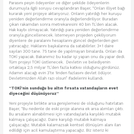
Parasını peşin ödeyenler ve diğer şekilde ödeyenlerin
durumuyla ilgili soruyu cevaplandıran Başer, “Onları illiyet bağı
kurarak yeni projeye aktarıyoruz. Onların yatırdığı her kuruşu
yeniden değerlendirme oranıyla değerlendiriliyor. Buradan
çıkan rakamdan sonra metrekaresini 40 bin TL’den alacak.
Hak kaybı olmayacak. Yatırdığı para yeniden değerlendirme
oranıyla güncellenecek. İstemeyen projeden çekiliyorum
diyenlere de paralarını hesaplarını güncel değerlerden geri
yatıracağız. Haklarını başkalarına da satabilirler. 3+1 daire
sayıları 300 tane. 75 tane de yapılmayan binalarda. Onları da
TOKİ yapacak. Bakanımız bu kadar işi yapan onu da yapar dedi.
Tüm projeyi TOKİ üstlenecek. Devletin ve belediyenin
ortaklaşa 2,5 milyar TL’den fazla katkısı olduğunu gördünüz.
Adamın alacağı evin 3’te 1inden fazlasını devlet ödüyor.
Devletimizden Allah razı olsun” ifadelerini kullandı.
“TOKİ’nin sunduğu bu altın fırsata vatandaşların evet
diyeceğini düşünüyoruz”
Yeni projeyle birlikte arsa genişlemesi de olduğunu hatırlatan
Başer, “Bu nedenle de eski proje alanına ek arsa alımları çıktı.
Bu arsaların alınabilmesi için vatandaşlarla karşılıklı mutabık
kalmaya çalışacağız. Daire karşılığı mutabık kalmaya
çalışacağız. Mutabık kalamazsak kentsel dönüşüm alanı ilan
edildiği için acil kamulaştırma yapacağız. Biz isteriz ki