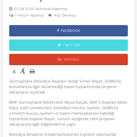
02.09.2025 Tarihinde Eklenmiş
0 Yorum Yapılmış
Kişi Okumuş
FACEBOOK
TWITTER
GOOGLE
+
-
Gümüşhane Belediye Başkanı Vedat Soner Başer, GÜMSAŞ
konutlarıyla ilgili düzenlediği basın toplantısında projenin
detaylarını açıkladı.
MHP Gümüşhane Milletvekili Musa Küçük, MHP İl Başkanı Mete
Kaya, parti yöneticileri, belediye meclisi üyeleri, GÜMSAŞ
yönetim kurulu üyeleri ve basın mensuplarının katıldığı
toplantıda başkan Başer, sunum eşliğinde yeni projenin
detaylarıyla ilgili bilgilendirme yaptı.
Belediye binasının 6.katında bulunan toplantı salonunda