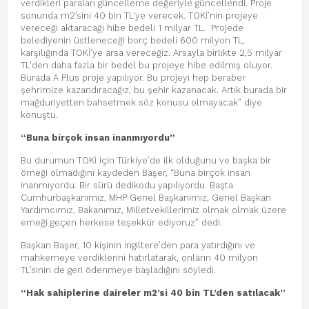
verdikleri paraları güncelleme değeriyle güncellendi. Proje
sonunda m2’sini 40 bin TL’ye verecek. TOKİ’nin projeye
vereceği aktaracağı hibe bedeli 1 milyar TL. Projede
belediyenin üstleneceği borç bedeli 600 milyon TL,
karşılığında TOKİ’ye arsa vereceğiz. Arsayla birlikte 2,5 milyar
TL’den daha fazla bir bedel bu projeye hibe edilmiş oluyor.
Burada A Plus proje yapılıyor. Bu projeyi hep beraber
şehrimize kazandıracağız, bu şehir kazanacak. Artık burada bir
mağduriyetten bahsetmek söz konusu olmayacak” diye
konuştu.
“Buna birçok insan inanmıyordu”
Bu durumun TOKİ için Türkiye’de ilk olduğunu ve başka bir
örneği olmadığını kaydeden Başer, “Buna birçok insan
inanmıyordu. Bir sürü dedikodu yapılıyordu. Başta
Cumhurbaşkanımız, MHP Genel Başkanımız, Genel Başkan
Yardımcımız, Bakanımız, Milletvekillerimiz olmak olmak üzere
emeği geçen herkese teşekkür ediyoruz” dedi.
Başkan Başer, 10 kişinin İngiltere’den para yatırdığını ve
mahkemeye verdiklerini hatırlatarak, onların 40 milyon
TL’sinin de geri ödenmeye başladığını söyledi.
“Hak sahiplerine daireler m2’si 40 bin TL’den satılacak”