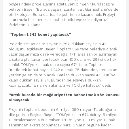
bölgesindeki proje alanına adeta yeni bir şehir kurulacağını
belirten Başer, “Burada yaşam alanları var. Gümüşhane’de de
bir ilk oluyor. Bunu da rica ile şehrimize kazandırdık. Projeyi
ısrarımızla bakanımıza kabul ettirdik teşekkür ediyoruz”
ifadelerini kullandı.
“Toplam 1.242 konut yapılacak”
Projede satılan daire sayısının 297, dükkan sayısının 43
olduğunu açıklayan Başer, “Toplam 568 tane belediye olarak
vatandaşlarımıza daire vereceğiz. 171’i arsa sahibi, alınmayan
arsalara planlanan verilecek olan 100 daire ve 297’si de hak
sahibi. TOKİ’ye kalacak daire sayısı 674 tane. Toplam
üretilecek konut sayısı 1.242 olacak. 75 daire de yarım kalan
yerden gelen daire olacak. Satılan dükkan sayısı 43. TOKİ’ye
kalan dükkan sayısı 24. Buradan belediyeye dükkan
kalmayacak. Tamamen alanlara ve TOKİ’ye kalacak” dedi.
“Artık burada bir mağduriyetten bahsetmek söz konusu
olmayacak”
Projenin toplam bedelinin 6 milyar 350 milyon TL olduğunu
dile getiren Başkan Başer, “TOKİ’ye kalan 674 daireyi 5 milyon
TL ortalamadan aldı 3 milyar 370 milyon TL. 1 milyar TL hak
sahibinden ekstra toplanacak para. Onların bugüne kadar