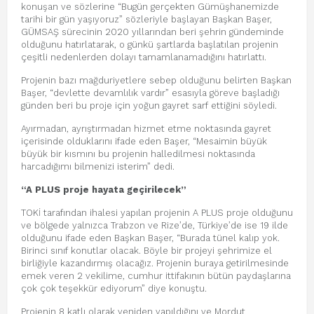
konuşan ve sözlerine “Bugün gerçekten Gümüşhanemizde
tarihi bir gün yaşıyoruz” sözleriyle başlayan Başkan Başer,
GÜMSAŞ sürecinin 2020 yıllarından beri şehrin gündeminde
olduğunu hatırlatarak, o günkü şartlarda başlatılan projenin
çeşitli nedenlerden dolayı tamamlanamadığını hatırlattı.
Projenin bazı mağduriyetlere sebep olduğunu belirten Başkan
Başer, “devlette devamlılık vardır” esasıyla göreve başladığı
günden beri bu proje için yoğun gayret sarf ettiğini söyledi.
Ayırmadan, ayrıştırmadan hizmet etme noktasında gayret
içerisinde olduklarını ifade eden Başer, “Mesaimin büyük
büyük bir kısmını bu projenin halledilmesi noktasında
harcadığımı bilmenizi isterim” dedi.
“A PLUS proje hayata geçirilecek”
TOKİ tarafından ihalesi yapılan projenin A PLUS proje olduğunu
ve bölgede yalnızca Trabzon ve Rize’de, Türkiye’de ise 19 ilde
olduğunu ifade eden Başkan Başer, “Burada tünel kalıp yok.
Birinci sınıf konutlar olacak. Böyle bir projeyi şehrimize el
birliğiyle kazandırmış olacağız. Projenin buraya getirilmesinde
emek veren 2 vekilime, cumhur ittifakının bütün paydaşlarına
çok çok teşekkür ediyorum” diye konuştu.
Projenin 8 katlı olarak yeniden yapıldığını ve Mordut