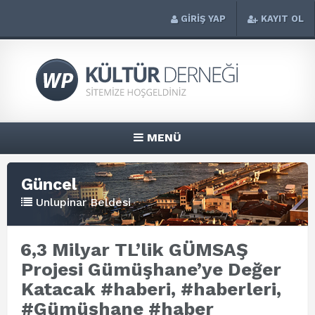
GİRİŞ YAP
KAYIT OL
MENÜ
Güncel
Unlupinar Beldesi
6,3 Milyar TL’lik GÜMSAŞ
Projesi Gümüşhane’ye Değer
Katacak #haberi, #haberleri,
#Gümüşhane #haber