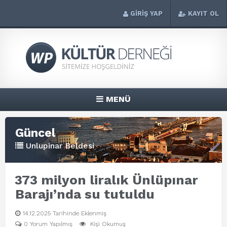
GİRİŞ YAP
KAYIT OL
MENÜ
Güncel
Unlupinar Beldesi
373 milyon liralık Ünlüpınar
Barajı’nda su tutuldu
14.12.2025 Tarihinde Eklenmiş
0 Yorum Yapılmış
Kişi Okumuş