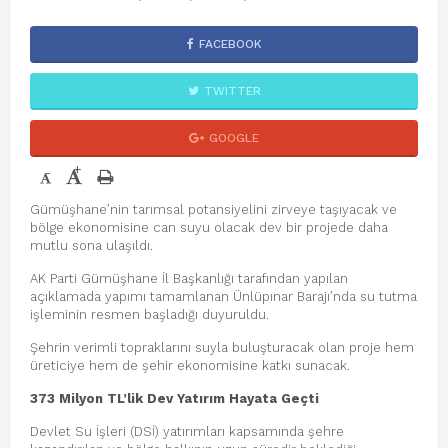
FACEBOOK
TWITTER
GOOGLE
+
-
Gümüşhane’nin tarımsal potansiyelini zirveye taşıyacak ve
bölge ekonomisine can suyu olacak dev bir projede daha
mutlu sona ulaşıldı.
AK Parti Gümüşhane İl Başkanlığı tarafından yapılan
açıklamada yapımı tamamlanan Ünlüpınar Barajı’nda su tutma
işleminin resmen başladığı duyuruldu.
Şehrin verimli topraklarını suyla buluşturacak olan proje hem
üreticiye hem de şehir ekonomisine katkı sunacak.
373 Milyon TL’lik Dev Yatırım Hayata Geçti
Devlet Su İşleri (DSİ) yatırımları kapsamında şehre