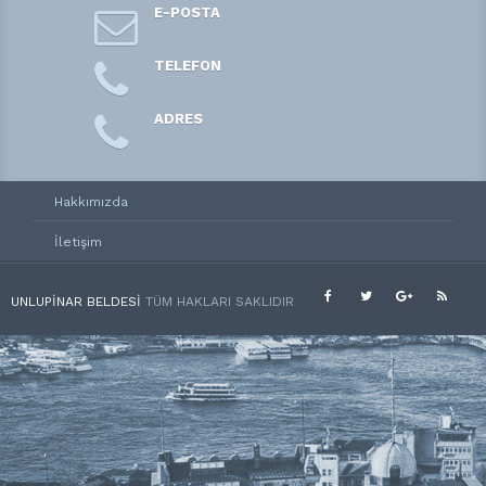
E-POSTA
TELEFON
ADRES
Hakkımızda
İletişim
UNLUPINAR BELDESI
TÜM HAKLARI SAKLIDIR