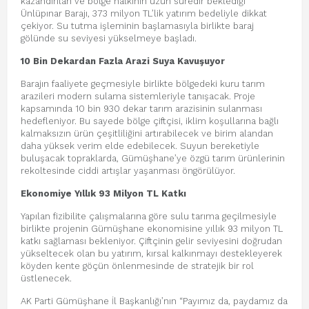
kazandırılan ve bölge halkının uzun süredir beklediği
Ünlüpınar Barajı, 373 milyon TL’lik yatırım bedeliyle dikkat
çekiyor. Su tutma işleminin başlamasıyla birlikte baraj
gölünde su seviyesi yükselmeye başladı.
10 Bin Dekardan Fazla Arazi Suya Kavuşuyor
Barajın faaliyete geçmesiyle birlikte bölgedeki kuru tarım
arazileri modern sulama sistemleriyle tanışacak. Proje
kapsamında 10 bin 930 dekar tarım arazisinin sulanması
hedefleniyor. Bu sayede bölge çiftçisi, iklim koşullarına bağlı
kalmaksızın ürün çeşitliliğini artırabilecek ve birim alandan
daha yüksek verim elde edebilecek. Suyun bereketiyle
buluşacak topraklarda, Gümüşhane’ye özgü tarım ürünlerinin
rekoltesinde ciddi artışlar yaşanması öngörülüyor.
Ekonomiye Yıllık 93 Milyon TL Katkı
Yapılan fizibilite çalışmalarına göre sulu tarıma geçilmesiyle
birlikte projenin Gümüşhane ekonomisine yıllık 93 milyon TL
katkı sağlaması bekleniyor. Çiftçinin gelir seviyesini doğrudan
yükseltecek olan bu yatırım, kırsal kalkınmayı destekleyerek
köyden kente göçün önlenmesinde de stratejik bir rol
üstlenecek.
AK Parti Gümüşhane İl Başkanlığı’nın “Payımız da, paydamız da